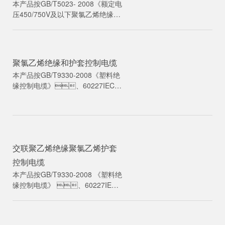
本产品按GB/T5023- 2008《额定电
压450/750V及以下聚氯乙烯绝缘电
缆》、JB/T8734- 1998
《额定电压450/750V及以下聚氯乙
烯绝缘电缆电线和软线》标准生
产，同时还可根据用户需要
聚氯乙烯绝缘和护套控制电缆
按国际电工委员会推荐标准IE
本产品按GB/T9330-2008《塑料绝
C、英国标准、
缘控制电缆》、60227IEC
德国标准及美国标准生产。
《额定电压450/750V及以下聚氯乙
烯绝缘电缆》以及IEC60502《额定
电压1-30kV挤包绝缘电力电缆及附
件》等标准制造。
交联聚乙烯绝缘聚氯乙烯护套
控制电缆
本产品按GB/T9330-2008 《塑料绝
缘控制电缆》 、60227IE
C 《额定电压450/750V及以下聚氯
乙烯绝缘电缆》以及IEC60502《额
定电压1-30kV挤包绝缘电力电缆及