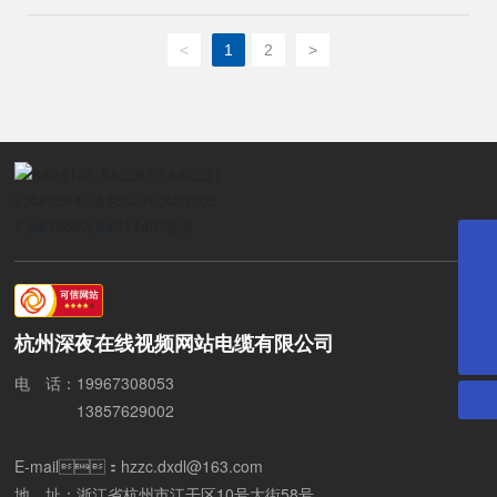
据用户需要按国际电工委员会推 荐
标准IEC、英国标
<
1
2
>
准、德国标准及美国标准生
产。
18057195879
hzzc.dxdl@163.com
杭州深夜在线视频网站电缆有限公司
0571-87673333
电 话：
1
9967308053
13857629002
E-mail：
hzzc.dxdl@163.com
地 址：浙江省杭州市江干区10号大街58号